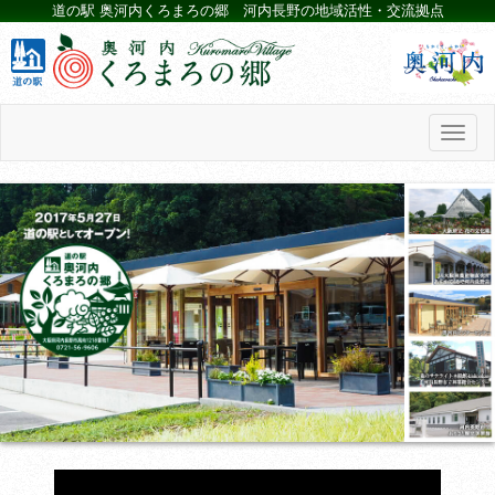
道の駅 奥河内くろまろの郷 河内長野の地域活性・交流拠点
Toggl
naviga