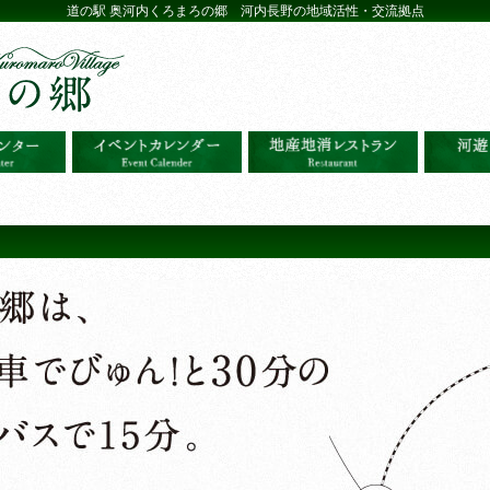
道の駅 奥河内くろまろの郷 河内長野の地域活性・交流拠点