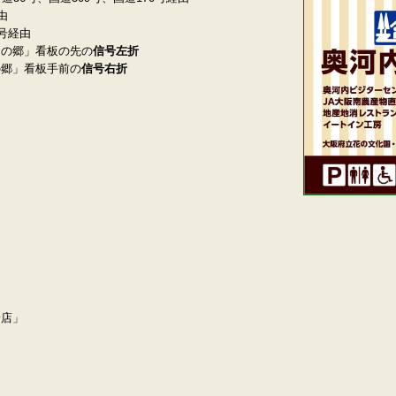
由
号経由
ろの郷」看板の先の
信号左折
の郷」看板手前の
信号右折
野店
」