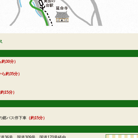
ス
約30分）
ら約35分）
約15分）
の郷バス停下車
（約15分）
36号、国道309号、国道170号経由