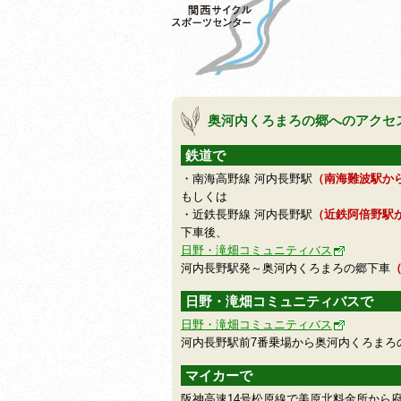
奥河内くろまろの郷へのアクセ
鉄道で
・南海高野線 河内長野駅
（南海難波駅から
もしくは
・近鉄長野線 河内長野駅
（近鉄阿倍野駅か
下車後、
日野・滝畑コミュニティバス
河内長野駅発～奥河内くろまろの郷下車
（
日野・滝畑コミュニティバスで
日野・滝畑コミュニティバス
河内長野駅前7番乗場から奥河内くろまろ
マイカーで
阪神高速14号松原線で美原北料金所から府道