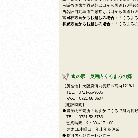
南阪奈道路で羽曳野出口から国道170号経
西名阪自動車道で藤井寺出口から国道170
富田林方面からお越しの場合
：「くろま
和泉方面からお越しの場合
：「くろまろ
道の駅 奥河内くろまろの郷
【所在地】大阪府河内長野市高向1218-1
TEL. 0721-56-9606
FAX. 0721-56-9607
【開設時間】
◆農産物直売所「
あすかてくるで河内長
TEL. 0721-52-3733
営業時間 9：30～17：00
定休日/木曜日、年末年始休業
◆奥河内ビジターセンター