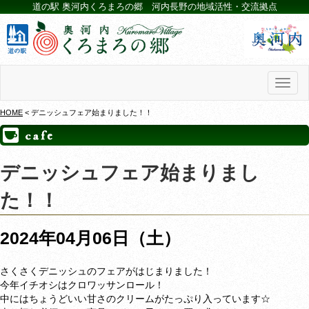
道の駅 奥河内くろまろの郷 河内長野の地域活性・交流拠点
Toggl
naviga
HOME
< デニッシュフェア始まりました！！
デニッシュフェア始まりまし
た！！
2024年04月06日（土）
さくさくデニッシュのフェアがはじまりました！
今年イチオシはクロワッサンロール！
中にはちょうどいい甘さのクリームがたっぷり入っています☆