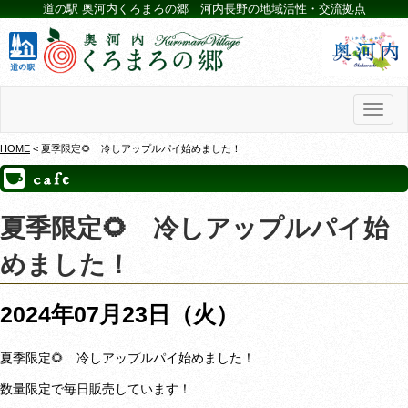
道の駅 奥河内くろまろの郷 河内長野の地域活性・交流拠点
Toggl
naviga
HOME
< 夏季限定🌻 冷しアップルパイ始めました！
夏季限定🌻 冷しアップルパイ始
めました！
2024年07月23日（火）
夏季限定🌻 冷しアップルパイ始めました！
数量限定で毎日販売しています！