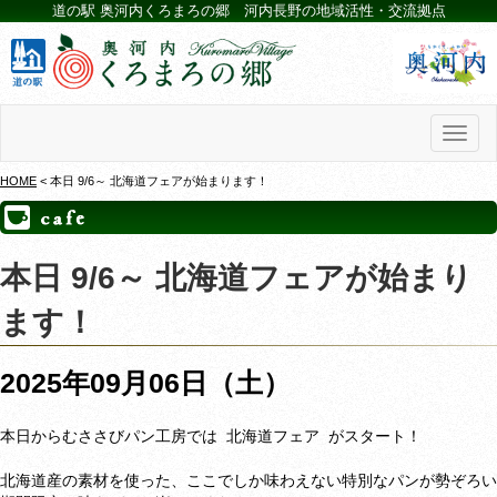
道の駅 奥河内くろまろの郷 河内長野の地域活性・交流拠点
Toggl
naviga
HOME
< 本日 9/6～ 北海道フェアが始まります！
本日 9/6～ 北海道フェアが始まり
ます！
2025年09月06日（土）
本日からむささびパン工房では 北海道フェア がスタート！

北海道産の素材を使った、ここでしか味わえない特別なパンが勢ぞろい