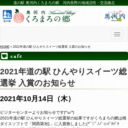
道の駅 奥河内くろまろの郷 河内長野の地域活性・交流拠点
Toggl
naviga
HOME
< 2021年道の駅 ひんやりスイーツ総選挙 入賞のお知らせ
2021年道の駅 ひんやりスイーツ総
選挙 入賞のお知らせ
2021年10月14日（木）
ビジターセンターよりお知らせです|*’ω’*)
2021年道の駅 ひんやりスイーツ総選挙の結果ですがくろまろの郷は桃
ダイスソフトで「関西第3位」に入賞致しました(*ﾟ▽ﾟﾉﾉﾞ☆ﾊﾟﾁﾊﾟﾁ