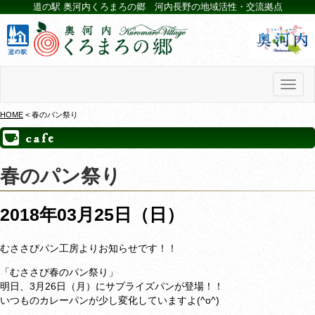
道の駅 奥河内くろまろの郷 河内長野の地域活性・交流拠点
Toggl
naviga
HOME
< 春のパン祭り
春のパン祭り
2018年03月25日（日）
むささびパン工房よりお知らせです！！
「むささび春のパン祭り」
明日、3月26日（月）にサプライズパンが登場！！
いつものカレーパンが少し変化していますよ(^o^)