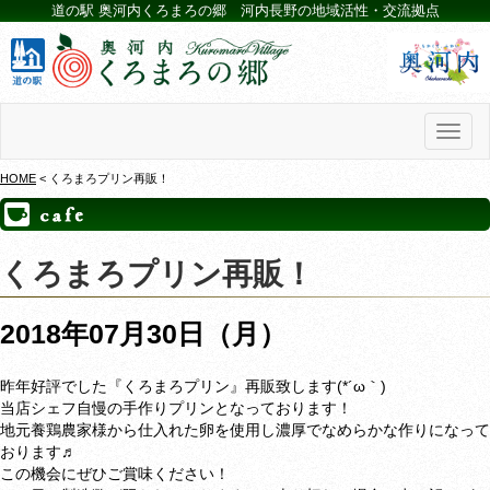
道の駅 奥河内くろまろの郷 河内長野の地域活性・交流拠点
Toggl
naviga
HOME
< くろまろプリン再販！
くろまろプリン再販！
2018年07月30日（月）
昨年好評でした『くろまろプリン』再販致します(*´ω｀)
当店シェフ自慢の手作りプリンとなっております！
地元養鶏農家様から仕入れた卵を使用し濃厚でなめらかな作りになって
おります♬
この機会にぜひご賞味ください！