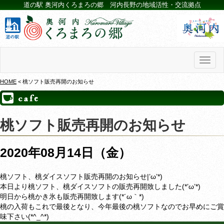
道の駅 奥河内くろまろの郷 河内長野の地域活性・交流拠点
Toggl
naviga
HOME
< 桃ソフト販売再開のお知らせ
桃ソフト販売再開のお知らせ
2020年08月14日（金）
桃ソフト、桃ダイスソフト販売再開のお知らせ|’ω’*)
本日より桃ソフト、桃ダイスソフトの販売再開致しました(*’ω’*)
明日から桃かき氷も販売再開致します(*´ω｀*)
桃の入荷もこれで最後となり、今年最後の桃ソフトなのでお早めにご賞
味下さい(*^_^*)