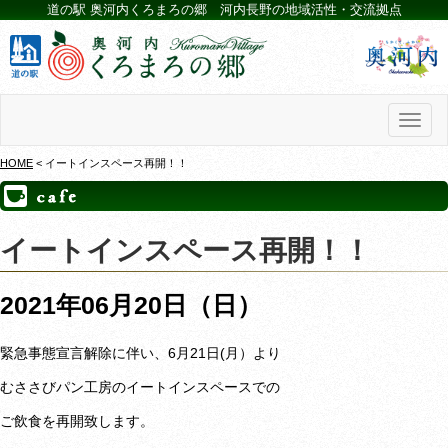
道の駅 奥河内くろまろの郷 河内長野の地域活性・交流拠点
Toggl
naviga
HOME
< イートインスペース再開！！
イートインスペース再開！！
2021年06月20日（日）
緊急事態宣言解除に伴い、6月21日(月）より
むささびパン工房のイートインスペースでの
ご飲食を再開致します。