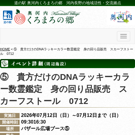
道の駅 奥河内くろまろの郷 河内長野の地域活性・交流拠点
Toggl
naviga
HOME
< ⑤ 貴方だけのDNAラッキーカラー数霊鑑定 身の回り品販売 スカーフストー
ル 0712
⑤ 貴方だけのDNAラッキーカラ
ー数霊鑑定 身の回り品販売 ス
カーフストール 0712
2026年07月12日（日）～07月12日まで（日）
実施日
09:3016:30
開催時刻
バザール広場ブース⑤
場所