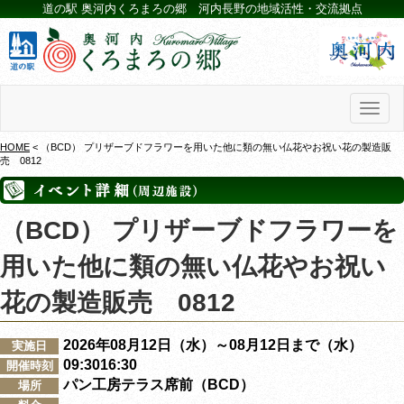
道の駅 奥河内くろまろの郷 河内長野の地域活性・交流拠点
Toggl
naviga
HOME
< （BCD） プリザーブドフラワーを用いた他に類の無い仏花やお祝い花の製造販
売 0812
（BCD） プリザーブドフラワーを
用いた他に類の無い仏花やお祝い
花の製造販売 0812
2026年08月12日（水）～08月12日まで（水）
実施日
09:3016:30
開催時刻
パン工房テラス席前（BCD）
場所