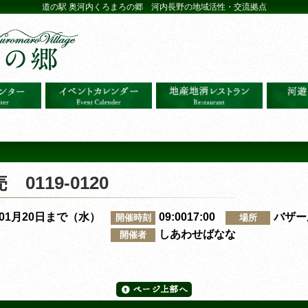
道の駅 奥河内くろまろの郷 河内長野の地域活性・交流拠点
119-0120
～01月20日まで（水）
09:0017:00
バザー
開催時刻
場所
しあわせばなな
開催者