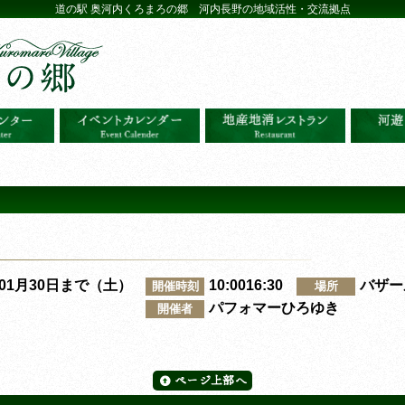
道の駅 奥河内くろまろの郷 河内長野の地域活性・交流拠点
～01月30日まで（土）
10:0016:30
バザー
開催時刻
場所
パフォマーひろゆき
開催者