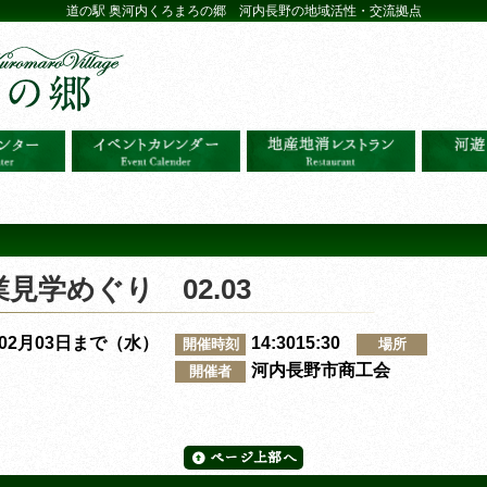
道の駅 奥河内くろまろの郷 河内長野の地域活性・交流拠点
学めぐり 02.03
～02月03日まで（水）
14:3015:30
開催時刻
場所
河内長野市商工会
開催者