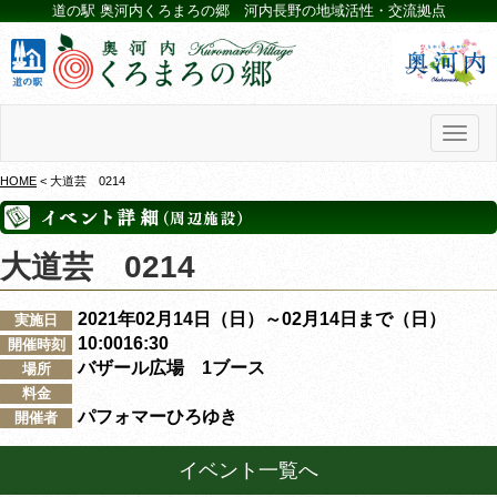
道の駅 奥河内くろまろの郷 河内長野の地域活性・交流拠点
Toggl
naviga
HOME
< 大道芸 0214
大道芸 0214
2021年02月14日（日）～02月14日まで（日）
実施日
10:0016:30
開催時刻
バザール広場 1ブース
場所
料金
パフォマーひろゆき
開催者
イベント一覧へ