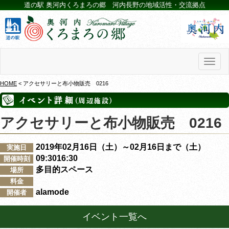
道の駅 奥河内くろまろの郷 河内長野の地域活性・交流拠点
Toggl
naviga
HOME
< アクセサリーと布小物販売 0216
アクセサリーと布小物販売 0216
2019年02月16日（土）～02月16日まで（土）
実施日
09:3016:30
開催時刻
多目的スペース
場所
料金
alamode
開催者
イベント一覧へ