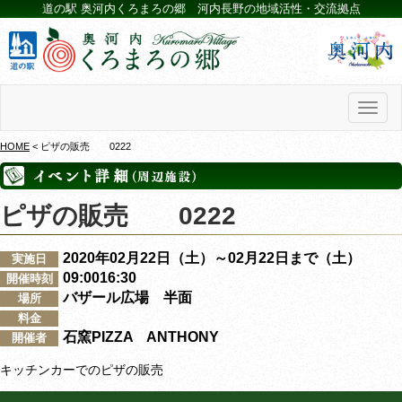
道の駅 奥河内くろまろの郷 河内長野の地域活性・交流拠点
Toggl
naviga
HOME
< ピザの販売 0222
ピザの販売 0222
2020年02月22日（土）～02月22日まで（土）
実施日
09:0016:30
開催時刻
バザール広場 半面
場所
料金
石窯PIZZA ANTHONY
開催者
キッチンカーでのピザの販売