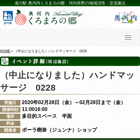
道の駅 奥河内くろまろの郷 河内長野の地域活性・交流拠点
Toggl
naviga
HOME
< （中止になりました）ハンドマッサージ 0228
（中止になりました）ハンドマッ
サージ 0228
2020年02月28日（金）～02月28日まで（金）
実施日
11:0016:00
開催時刻
多目的スペース 半面
場所
料金
ポーラ樹奈（ジュンナ）ショップ
開催者