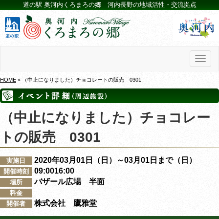
道の駅 奥河内くろまろの郷 河内長野の地域活性・交流拠点
Toggl
naviga
HOME
< （中止になりました）チョコレートの販売 0301
（中止になりました）チョコレー
トの販売 0301
2020年03月01日（日）～03月01日まで（日）
実施日
09:0016:00
開催時刻
バザール広場 半面
場所
料金
株式会社 鷹雅堂
開催者