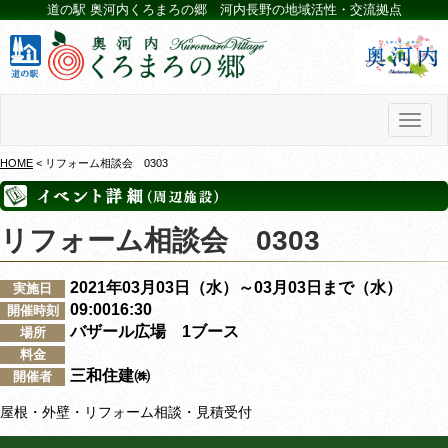
道の駅 奥河内くろまろの郷 河内長野の地域活性・交流拠点
Toggl
naviga
HOME
< リフォーム相談会 0303
リフォーム相談会 0303
2021年03月03日（水）～03月03日まで（水）
実施日
09:0016:30
開催時刻
バザール広場 1ブース
場所
料金
三和住建㈱
開催者
屋根・外壁・リフォーム相談・見積受付