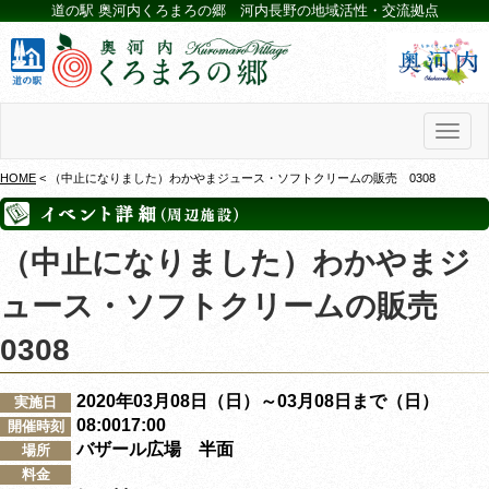
道の駅 奥河内くろまろの郷 河内長野の地域活性・交流拠点
Toggl
naviga
HOME
< （中止になりました）わかやまジュース・ソフトクリームの販売 0308
（中止になりました）わかやまジ
ュース・ソフトクリームの販売
0308
2020年03月08日（日）～03月08日まで（日）
実施日
08:0017:00
開催時刻
バザール広場 半面
場所
料金