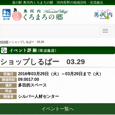
道の駅 奥河内くろまろの郷 河内長野の地域活性・交流拠点
Toggl
naviga
HOME
< ショップしるばー 03.29
ショップしるばー 03.29
2016年03月29日（火）～03月29日まで（火）
実施日
09:0017:00
開催時刻
多目的スペース
場所
料金
シルバー人材センター
開催者
イベント一覧へ