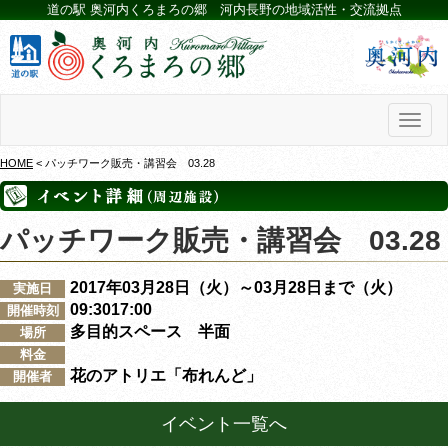
道の駅 奥河内くろまろの郷 河内長野の地域活性・交流拠点
Toggl
naviga
HOME
< パッチワーク販売・講習会 03.28
パッチワーク販売・講習会 03.28
2017年03月28日（火）～03月28日まで（火）
実施日
09:3017:00
開催時刻
多目的スペース 半面
場所
料金
花のアトリエ「布れんど」
開催者
イベント一覧へ