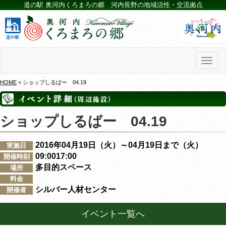
道の駅 奥河内くろまろの郷 河内長野の地域活性・交流拠点
Toggl
naviga
HOME
< ショップしるばー 04.19
ショップしるばー 04.19
2016年04月19日（火）～04月19日まで（火）
実施日
09:0017:00
開催時刻
多目的スペース
場所
料金
シルバー人材センター
開催者
イベント一覧へ