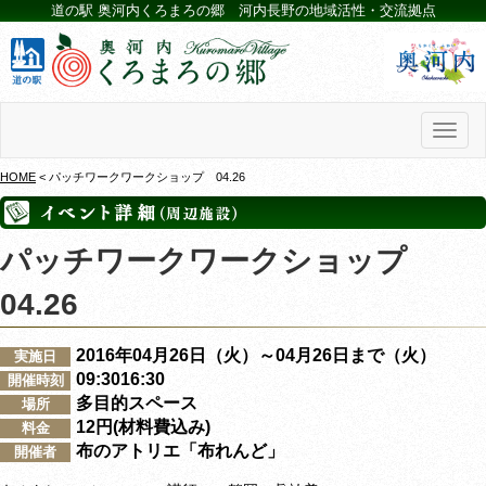
道の駅 奥河内くろまろの郷 河内長野の地域活性・交流拠点
Toggl
naviga
HOME
< パッチワークワークショップ 04.26
パッチワークワークショップ
04.26
2016年04月26日（火）～04月26日まで（火）
実施日
09:3016:30
開催時刻
多目的スペース
場所
12円(材料費込み)
料金
布のアトリエ「布れんど」
開催者