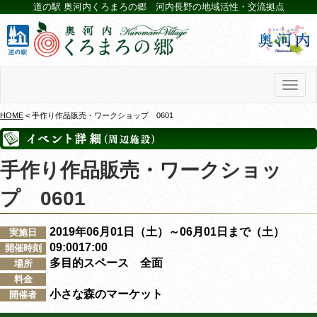
道の駅 奥河内くろまろの郷 河内長野の地域活性・交流拠点
Toggl
naviga
HOME
< 手作り作品販売・ワークショップ 0601
手作り作品販売・ワークショッ
プ 0601
2019年06月01日（土）～06月01日まで（土）
実施日
09:0017:00
開催時刻
多目的スペース 全面
場所
料金
小さな森のマーケット
開催者