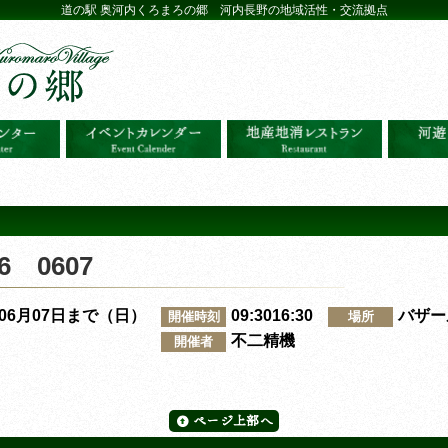
道の駅 奥河内くろまろの郷 河内長野の地域活性・交流拠点
 0607
～06月07日まで（日）
09:3016:30
バザー
開催時刻
場所
不二精機
開催者