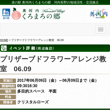
道の駅 奥河内くろまろの郷 河内長野の地域活性・交流拠点
Toggl
naviga
HOME
< プリザーブドフラワーアレンジ教室 06.09
プリザーブドフラワーアレンジ教
室 06.09
2017年06月09日（金）～06月09日まで（金）
実施日
09:3016:30
開催時刻
多目的スペース 半面
場所
料金
クリスタルローズ
開催者