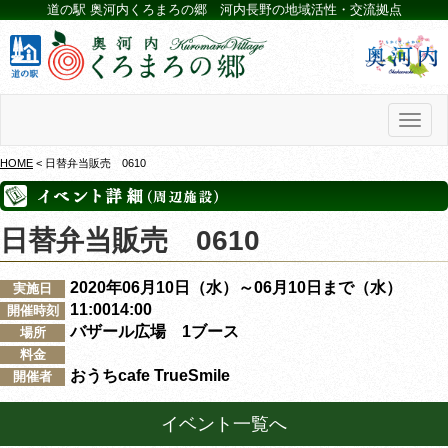
道の駅 奥河内くろまろの郷 河内長野の地域活性・交流拠点
Toggl
naviga
HOME
< 日替弁当販売 0610
日替弁当販売 0610
2020年06月10日（水）～06月10日まで（水）
実施日
11:0014:00
開催時刻
バザール広場 1ブース
場所
料金
おうちcafe TrueSmile
開催者
イベント一覧へ