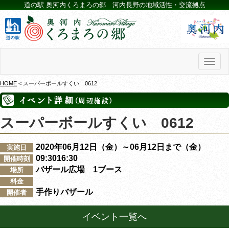
道の駅 奥河内くろまろの郷 河内長野の地域活性・交流拠点
Toggl
naviga
HOME
< スーパーボールすくい 0612
スーパーボールすくい 0612
2020年06月12日（金）～06月12日まで（金）
実施日
09:3016:30
開催時刻
バザール広場 1ブース
場所
料金
手作りバザール
開催者
イベント一覧へ