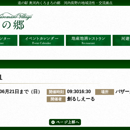
道の駅 奥河内くろまろの郷 河内長野の地域活性・交流拠点
1
～06月21日まで（日）
09:3016:30
バザー
開催時刻
場所
創るしえーる
開催者