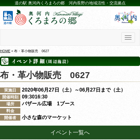
道の駅 奥河内くろまろの郷 河内長野の地域活性・交流拠点
Toggl
naviga
HOME
< 布・革小物販売 0627
布・革小物販売 0627
2020年06月27日（土）～06月27日まで（土）
実施日
09:3016:30
開催時刻
バザール広場 1ブース
場所
料金
小さな森のマーケット
開催者
イベント一覧へ