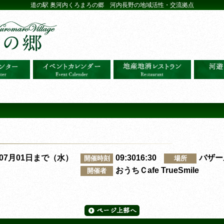
道の駅 奥河内くろまろの郷 河内長野の地域活性・交流拠点
～07月01日まで（水）
09:3016:30
バザー
開催時刻
場所
おうちＣafe TrueSmile
開催者