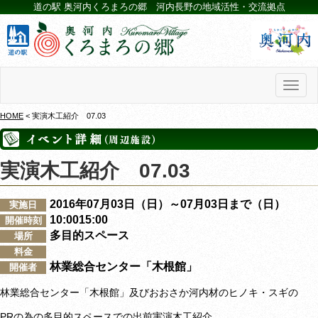
道の駅 奥河内くろまろの郷 河内長野の地域活性・交流拠点
Toggl
naviga
HOME
< 実演木工紹介 07.03
実演木工紹介 07.03
2016年07月03日（日）～07月03日まで（日）
実施日
10:0015:00
開催時刻
多目的スペース
場所
料金
林業総合センター「木根館」
開催者
林業総合センター「木根館」及びおおさか河内材のヒノキ・スギの
PRの為の多目的スペースでの出前実演木工紹介。