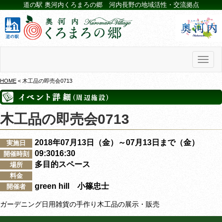
道の駅 奥河内くろまろの郷 河内長野の地域活性・交流拠点
Toggl
naviga
HOME
< 木工品の即売会0713
木工品の即売会0713
2018年07月13日（金）～07月13日まで（金）
実施日
09:3016:30
開催時刻
多目的スペース
場所
料金
green hill 小篠忠士
開催者
ガーデニング日用雑貨の手作り木工品の展示・販売