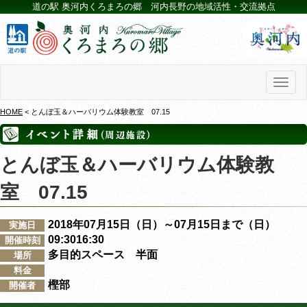
道の駅 奥河内くろまろの郷 河内長野の地域活性・交流拠点
Toggl
naviga
HOME
< とんぼ玉＆ハーバリウム体験教室 07.15
とんぼ玉＆ハーバリウム体験教
室 07.15
2018年07月15日（日）～07月15日まで（日）
実施日
09:3016:30
開催時刻
多目的スペース 半面
場所
料金
樫部
開催者