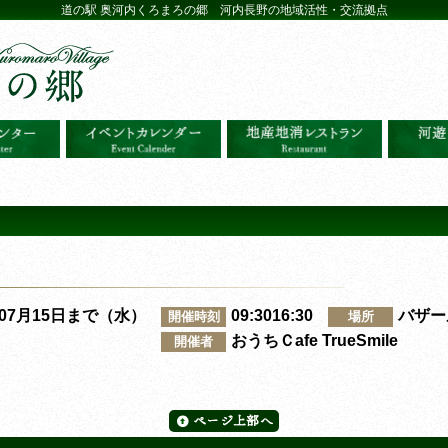
道の駅 奥河内くろまろの郷 河内長野の地域活性・交流拠点
～07月15日まで（水）
09:3016:30
バザー
開催時刻
場所
おうちＣafe TrueSmile
開催者