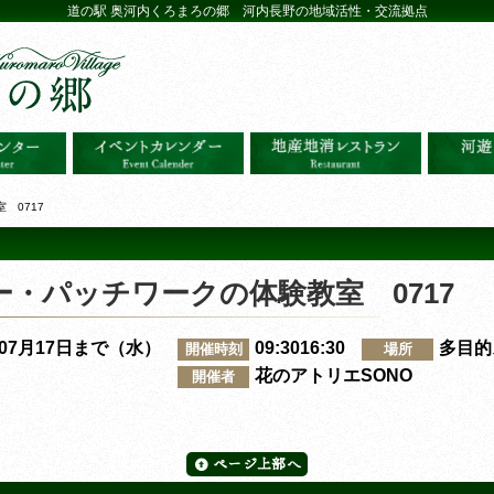
道の駅 奥河内くろまろの郷 河内長野の地域活性・交流拠点
 0717
・パッチワークの体験教室 0717
～07月17日まで（水）
09:3016:30
多目的
開催時刻
場所
花のアトリエSONO
開催者