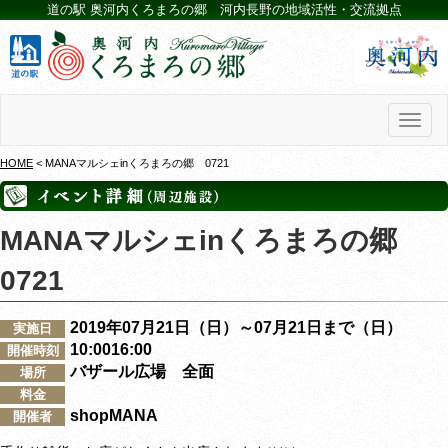
道の駅 奥河内くろまろの郷 河内長野の地域活性・交流拠点
Toggl
naviga
HOME
< MANAマルシェinくろまろの郷 0721
MANAマルシェinくろまろの郷
0721
2019年07月21日（日）～07月21日まで（日）
実施日
10:0016:00
開催時刻
バザール広場 全面
場所
料金
shopMANA
開催者