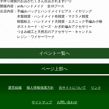
手作り雑貨のお店がたくさん出店されます(^^)/
開催内容：
art&
ハンドメイド 全
18
ブース
出店内容：手編みバッグとハンドメイドピアス・イヤリング
木製雑貨・ハンドメイド布雑貨・マクラメ雑貨
樹脂粘土・ハンドメイド犬雑貨・エスニック手編み小物
ポストカード・ビーズ・かぎ針編みアクセサリー
つまみ細工と天然石のアクセサリー・キャンドル
レジン・ワイヤーワーク
イベント一覧へ
ページ上部へ
運営組織
個人情報保護方針
当サイトについて
リンク
サイトマップ
お問い合わせ