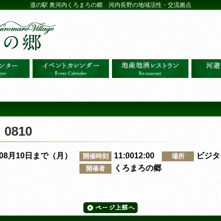
道の駅 奥河内くろまろの郷 河内長野の地域活性・交流拠点
810
～08月10日まで（月）
11:0012:00
ビジタ
開催時刻
場所
くろまろの郷
開催者