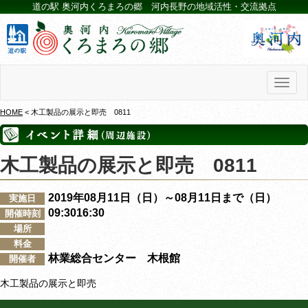
道の駅 奥河内くろまろの郷 河内長野の地域活性・交流拠点
Toggl
naviga
HOME
< 木工製品の展示と即売 0811
木工製品の展示と即売 0811
2019年08月11日（日）～08月11日まで（日）
実施日
09:3016:30
開催時刻
場所
料金
林業総合センター 木根館
開催者
木工製品の展示と即売