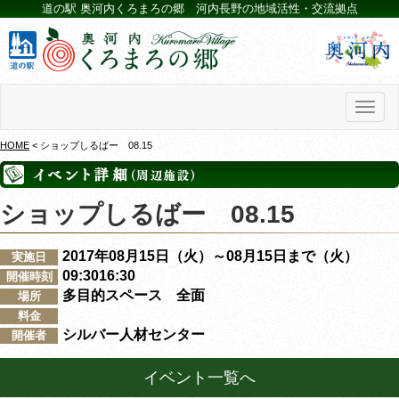
道の駅 奥河内くろまろの郷 河内長野の地域活性・交流拠点
Toggl
naviga
HOME
< ショップしるばー 08.15
ショップしるばー 08.15
2017年08月15日（火）～08月15日まで（火）
実施日
09:3016:30
開催時刻
多目的スペース 全面
場所
料金
シルバー人材センター
開催者
イベント一覧へ