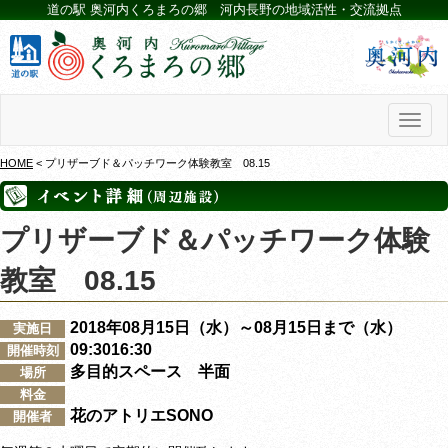
道の駅 奥河内くろまろの郷 河内長野の地域活性・交流拠点
Toggl
naviga
HOME
< プリザーブド＆パッチワーク体験教室 08.15
プリザーブド＆パッチワーク体験
教室 08.15
2018年08月15日（水）～08月15日まで（水）
実施日
09:3016:30
開催時刻
多目的スペース 半面
場所
料金
花のアトリエSONO
開催者