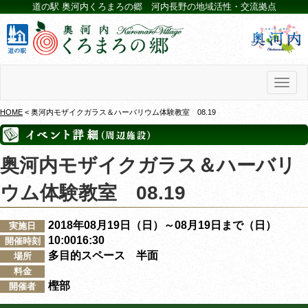
道の駅 奥河内くろまろの郷 河内長野の地域活性・交流拠点
Toggl
naviga
HOME
< 奥河内モザイクガラス＆ハーバリウム体験教室 08.19
奥河内モザイクガラス＆ハーバリ
ウム体験教室 08.19
2018年08月19日（日）～08月19日まで（日）
実施日
10:0016:30
開催時刻
多目的スペース 半面
場所
料金
樫部
開催者