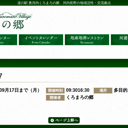
道の駅 奥河内くろまろの郷 河内長野の地域活性・交流拠点
7
～09月17日まで（月）
09:3016:30
多目的
開催時刻
場所
くろまろの郷
開催者