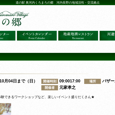
道の駅 奥河内くろまろの郷 河内長野の地域活性・交流拠点
～10月04日まで（日）
09:0017:00
バザー
開催時刻
場所
元家孝之
開催者
体験できるワークショップなど、楽しいイベント盛りだくさん★