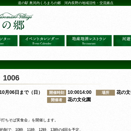
道の駅 奥河内くろまろの郷 河内長野の地域活性・交流拠点
006
～10月06日まで（日）
10:0014:00
花の文
開催時刻
場所
花の文化園
開催者
手打ちそば実食会」を開催します。
約制で、10時、11時、12時、13時の4回を予定。