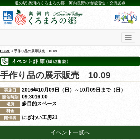
道の駅 奥河内くろまろの郷 河内長野の地域活性・交流拠点
Toggl
naviga
HOME
< 手作り品の展示販売 10.09
手作り品の展示販売 10.09
2016年10月09日（日）～10月09日まで（日）
実施日
09:3016:00
開催時刻
多目的スペース
場所
料金
にぎわい工房21
開催者
イベント一覧へ