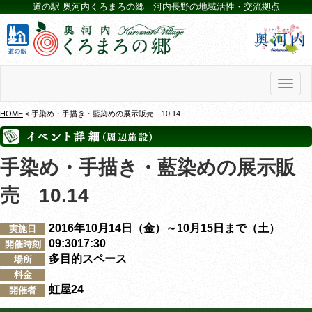
道の駅 奥河内くろまろの郷 河内長野の地域活性・交流拠点
Toggl
naviga
HOME
< 手染め・手描き・藍染めの展示販売 10.14
手染め・手描き・藍染めの展示販
売 10.14
2016年10月14日（金）～10月15日まで（土）
実施日
09:3017:30
開催時刻
多目的スペース
場所
料金
虹屋24
開催者